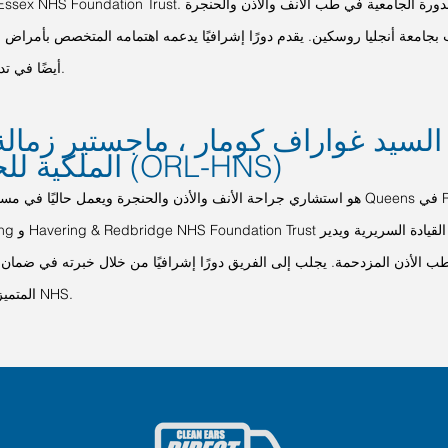
Mid & South Essex NHS Foundation Trust. كما أنه يقود الدورة الجامع
بجامعة أنجليا روسكين. يقدم دورًا إشرافيًا يدعمه اهتمامه المتخصص بأمراض ا
أيضًا في تدريب الموظفين.
السيد غواراف كومار ، ماجستير زمالة 
الملكية للجراحين (ORL-HNS)
 الأذن المزدحمة. يجلب إلى الفريق دورًا إشرافيًا من خلال خبرته في ضمان
المتميزة على مستوى NHS.