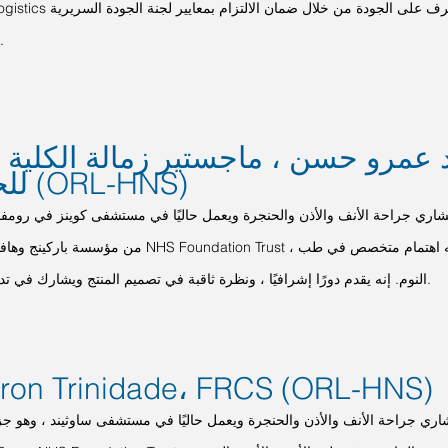
(CQC) للرعاية.
 عمرو حسن ، ماجستير زمالة الكلية ا
للجراحين (ORL-HNS)
اري جراحة الأنف والأذن والحنجرة ويعمل حاليًا في مستشفى كوينز في رومف
من مؤسسة باركينج وهافرينج وريدبريدج S Foundation Trust
النوم. إنه يقدم دورًا إشرافيًا ، ونظرة ثاقبة في تصميم المنتج ويشارك في تدريب الموظفين.
aron Trinidade، FRCS (ORL-HNS)
اري جراحة الأنف والأذن والحنجرة ويعمل حاليًا في مستشفى ساوثيند ، وهو