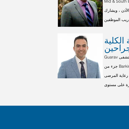
ية في طب الأنف والأذن والحنجرة
لأذن ، ويشارك
الكلية
Guarav هو استشاري جراحة الأنف والأذن والحنجرة ويعمل حاليًا في مستشفى Queens في Romford ، وهو
جزء من Barking و Havering & Redbridge NHS Foundation Trust حيث يتولى القيادة السريرية ويدير
 رعاية المرضى