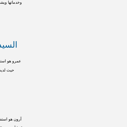
السيد
عمرو هو استش
آرون هو استش