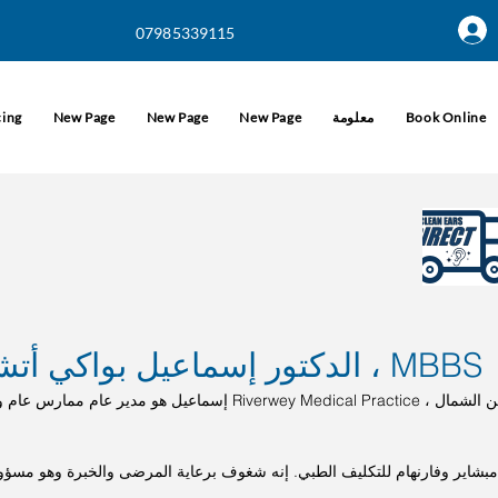
07985339115
Book Online
معلومة
New Page
New Page
New Page
cing
الدكتور إسماعيل بواكي أتشيمبونج ، MBBS
إسماعيل هو مدير عام ممارس عام ويعمل حاليًا في ey Medical Practice
بشاير وفارنهام للتكليف الطبي. إنه شغوف برعاية المرضى والخبرة وهو مسؤ